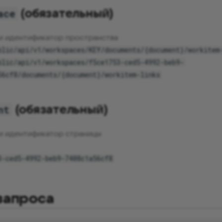
(обязательный)
ace
и идентификатор пространства
blic/api/v1/workspaces/KEY/documents/{document}/workitem
blic/api/v1/workspaces/f5ce1753-ced5-4992-beb9-
56cf8/documents/{document}/workitem-links
(обязательный)
nt
и идентификатор страницы
3-ced5-4992-beb9-7408c1a56cf8
запроса