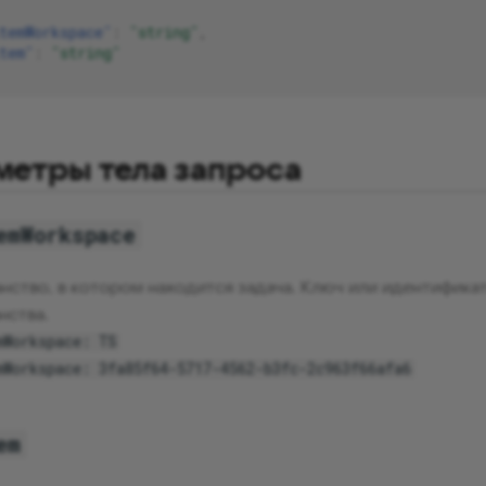
temWorkspace"
:
"string"
,
tem"
:
"string"
метры тела запроса
emWorkspace
нство, в котором находится задача. Ключ или идентифика
нства.
mWorkspace: TS
mWorkspace: 3fa85f64-5717-4562-b3fc-2c963f66afa6
em