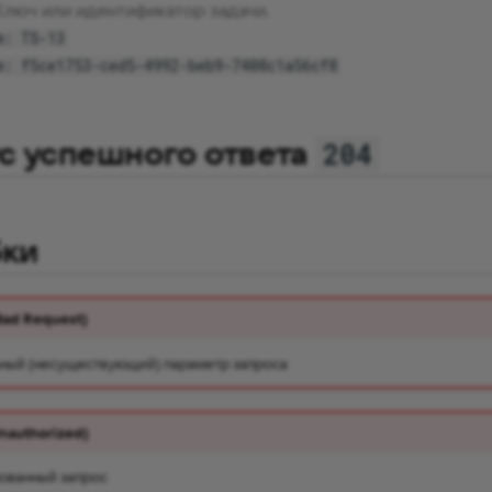
 Ключ или идентификатор задачи.
m: TS-13
m: f5ce1753-ced5-4992-beb9-7408c1a56cf8
с успешного ответа
204
ки
Bad Request)
ный (несуществующий) параметр запроса
Unauthorized)
ованный запрос