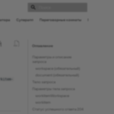
Инициализация поиска
атора
Суперапп
Переговорные комнаты
Поддержка
й
Оглавление
Параметры и описание
запроса
workspace (обязательный)
document (обязательный)
rkitem-
Тело запроса
Параметры тела запроса
workitemWorkspace
workitem
Статус успешного ответа 204