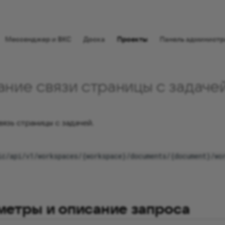
⠀
Мессенджер и ВКС
Доска
Проекты
Панель администр
ние связи страницы с задаче
вязь страницы с задачей.
ic/api/v1/workspaces/{workspace}/documents/{document}/wo
метры и описание запроса