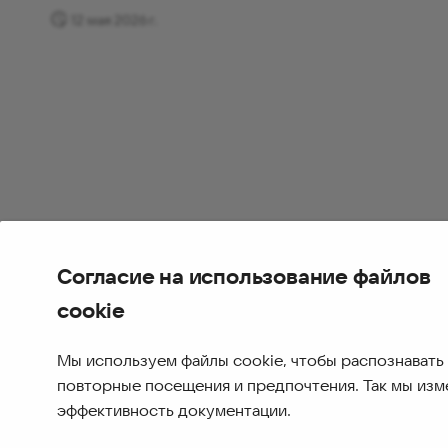
12 мая 2026 г.
Согласие на использование файлов
cookie
Мы используем файлы cookie, чтобы распознавать
повторные посещения и предпочтения. Так мы из
эффективность документации.