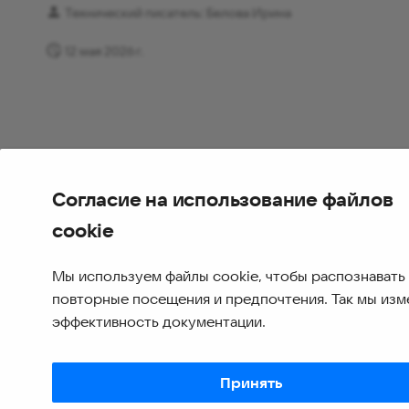
Технический писатель: Белова Ирина
12 мая 2026 г.
Согласие на использование файлов
cookie
Мы используем файлы cookie, чтобы распознавать
повторные посещения и предпочтения. Так мы из
эффективность документации.
Принять