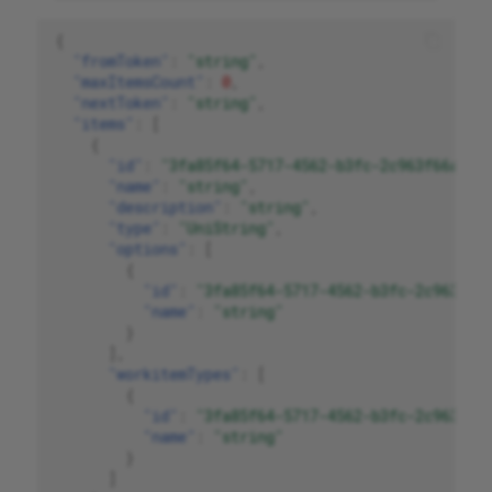
{
"fromToken"
:
"string"
,
"maxItemsCount"
:
0
,
"nextToken"
:
"string"
,
"items"
:
[
{
"id"
:
"3fa85f64-5717-4562-b3fc-2c963f66afa6
"name"
:
"string"
,
"description"
:
"string"
,
"type"
:
"UniString"
,
"options"
:
[
{
"id"
:
"3fa85f64-5717-4562-b3fc-2c963f66
"name"
:
"string"
}
],
"workitemTypes"
:
[
{
"id"
:
"3fa85f64-5717-4562-b3fc-2c963f66
"name"
:
"string"
}
]