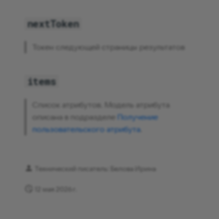
nextToken
Токен следующей страницы результатов
items
Список атрибутов. Модель атрибута
описана в подразделе
Получение
пользовательского атрибута
.
Технический писатель: Белова Ирина
12 мая 2026 г.