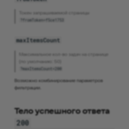
Токен запрашиваемой страницы
?fromToken=f5ce1753
maxItemsCount
Максимальное кол-во задач на странице
(по умолчанию: 50)
?maxItemsCount=200
Возможно комбинирование параметров
фильтрации.
Тело успешного ответа
200