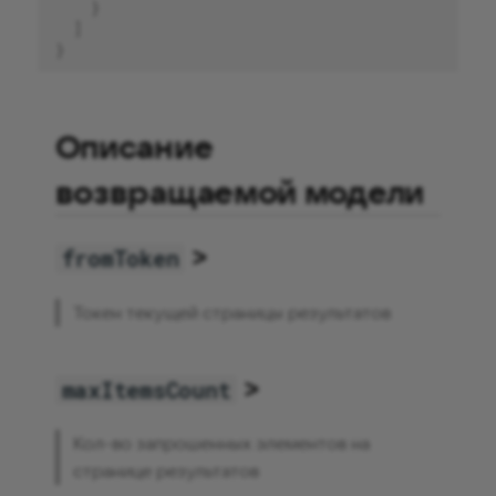
}
]
}
Описание
возвращаемой модели
>
fromToken
Токен текущей страницы результатов
>
maxItemsCount
Кол-во запрошенных элементов на
странице результатов