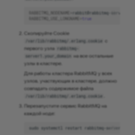
RABBITMQ_NODENAME
=
RABBITMQ_USE_LONGNAME
=
true
Скопируйте Cookie
с
/var/lib/rabbitmq/.erlang.cookie
первого узла
rabbitmq-
на все остальные
server1.your_domain
узлы в кластере.
Для работы кластера RabbitMQ у всех
узлов, участвующих в кластере, должно
совпадать содержимое файла
.
/var/lib/rabbitmq/.erlang.cookie
Перезапустите сервис RabbitMQ на
каждой ноде:
sudo
systemctl
restart