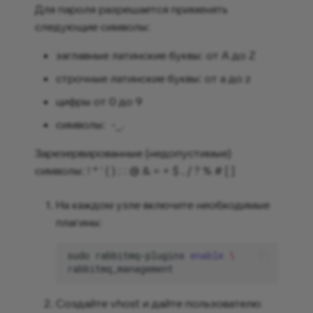
Для пароля разрешается применять
следующие символы:
заглавные латинские буквы: от A до Z
строчные латинские буквы: от a до z
цифры от 0 до 9
символы: -_.
Зарезервированные (недопустимые)
символы: ! * ' ( ) ; : @ & = + $ , / ? % # [ ]
На каждом узле включите необходимые
плагины:
sudo
rabbitmq-plugins
enable
\
Cоздайте vhost и дайте пользователю