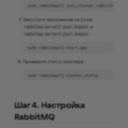
sudo
rabbitmqctl
join_cluster
Запустите приложение на узлах
и
rabbitmq-server2.your_domain
:
rabbitmq-server3.your_domain
sudo
rabbitmqctl
Проверьте статус кластера:
sudo
rabbitmqctl
Шаг 4. Настройка
RabbitMQ