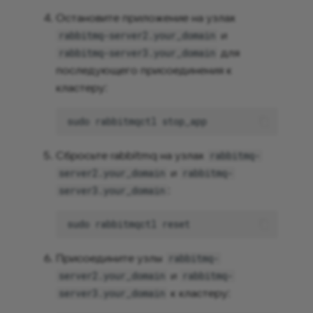
Остановите приложение на узлах
и
rabbitmq-server2.your_domain
для
rabbitmq-server3.your_domain
последующего присоединения к
кластеру:
sudo
rabbitmqctl
Сбросьте rabbitmq на узлах
rabbitmq-
и
server2.your_domain
rabbitmq-
:
server3.your_domain
sudo
rabbitmqctl
Присоедините узлы
rabbitmq-
и
server2.your_domain
rabbitmq-
к кластеру:
server3.your_domain