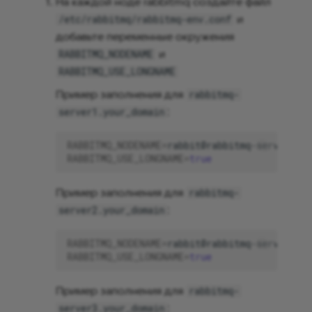
На каждой ноде rabbitmq создайте файл
и
/etc/rabbitmq/rabbitmq-env.conf
добавьте переменные окружения
и
RABBITMQ_NODENAME
RABBITMQ_USE_LONGNAME
Пример заполнения для
rabbitmq-
:
server1.your_domain
RABBITMQ_NODENAME
=
RABBITMQ_USE_LONGNAME
=
true
Пример заполнения для
rabbitmq-
:
server2.your_domain
RABBITMQ_NODENAME
=
RABBITMQ_USE_LONGNAME
=
true
Пример заполнения для
rabbitmq-
:
server3.your_domain