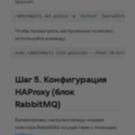
Quorum:
rabbitmqctl
set_policy
–p
'vkvhost'
QuorumDefault
Чтобы посмотреть настроенные политики,
используйте команду:
sudo
rabbitmqctl
list_policies
--vhost
Шаг 5. Конфигурация
HAProxy (блок
RabbitMQ)
Балансировку нагрузки между нодами
кластера RabbitMQ осуществим с помощью
HAProxy
.